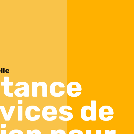
lle
rtance
vices de