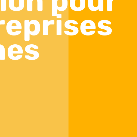
ion pour
reprises
nes