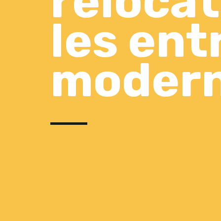
relocat
les ent
moder